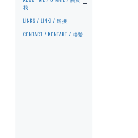
我
LINKS / LINKI / 鏈接
CONTACT / KONTAKT / 聯繫