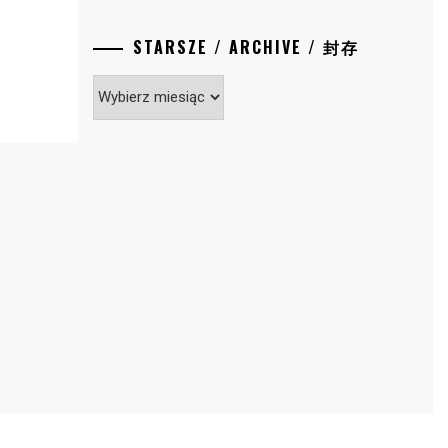
STARSZE / ARCHIVE / 封存
Starsze
/
Archive
/
封
存