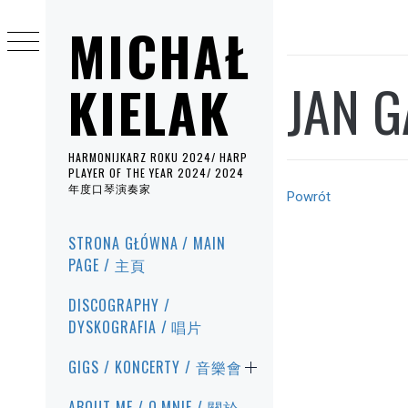
Przejdź
MICHAŁ
do
treści
JAN G
KIELAK
HARMONIJKARZ ROKU 2024/ HARP
PLAYER OF THE YEAR 2024/ 2024
年度口琴演奏家
Powrót
Menu
STRONA GŁÓWNA / MAIN
główne
PAGE / 主頁
DISCOGRAPHY /
DYSKOGRAFIA / 唱片
GIGS / KONCERTY / 音樂會
ABOUT ME / O MNIE / 關於