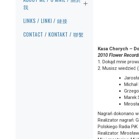
我
LINKS / LINKI / 鏈接
CONTACT / KONTAKT / 聯繫
Kasa Chorych – Do
2010 Flower Recor
1. Dokąd mnie prowa
2. Musisz wiedzieć 
Jarosł
Michał 
Grzegor
Marek 
Mirosł
Nagrań dokonano w d
Realizator nagrań: 
Polskiego Radia Pi
Realizator: Mirosła