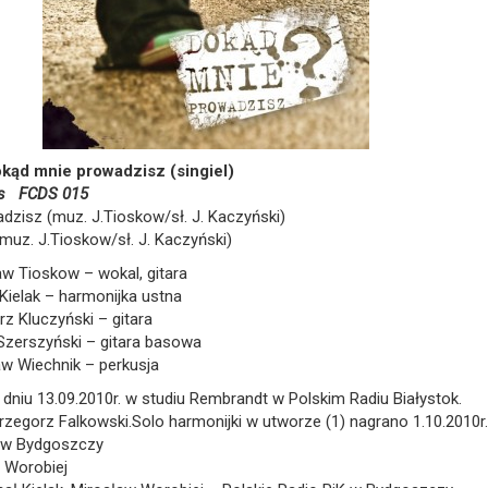
kąd mnie prowadzisz (singiel)
ds FCDS 015
dzisz (muz. J.Tioskow/sł. J. Kaczyński)
(muz. J.Tioskow/sł. J. Kaczyński)
aw Tioskow – wokal, gitara
Kielak – harmonijka ustna
z Kluczyński – gitara
Szerszyński – gitara basowa
aw Wiechnik – perkusja
niu 13.09.2010r. w studiu Rembrandt w Polskim Radiu Białystok.
Grzegorz Falkowski.Solo harmonijki w utworze (1) nagrano 1.10.2010r.
K w Bydgoszczy
w Worobiej