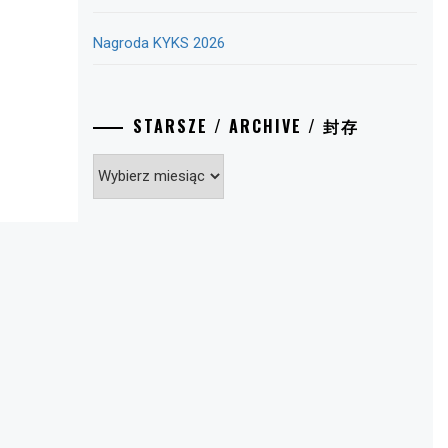
Nagroda KYKS 2026
STARSZE / ARCHIVE / 封存
Starsze
/
Archive
/
封
存