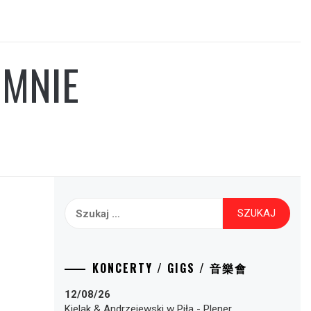
 MNIE
Szukaj:
KONCERTY / GIGS / 音樂會
12/08/26
Kielak & Andrzejewski
w
Piła
-
Plener