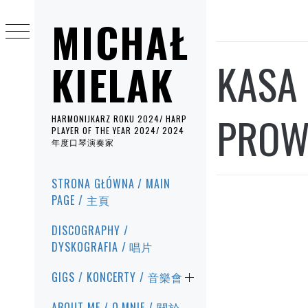
Przejdź
MICHAŁ
do
treści
KASA
KIELAK
PROW
HARMONIJKARZ ROKU 2024/ HARP
PLAYER OF THE YEAR 2024/ 2024
年度口琴演奏家
Menu
STRONA GŁÓWNA / MAIN
główne
PAGE / 主頁
DISCOGRAPHY /
DYSKOGRAFIA / 唱片
GIGS / KONCERTY / 音樂會
ABOUT ME / O MNIE / 關於