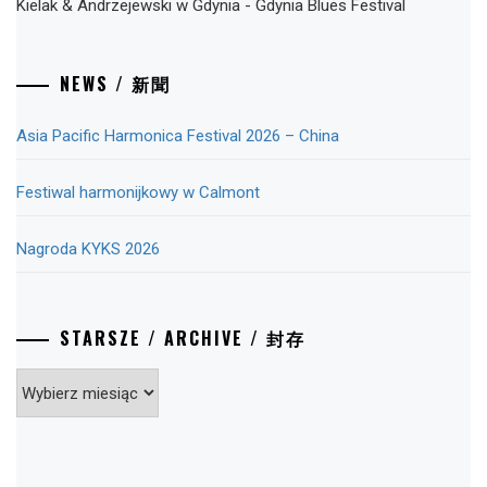
Kielak & Andrzejewski
w
Gdynia
-
Gdynia Blues Festival
NEWS / 新聞
Asia Pacific Harmonica Festival 2026 – China
Festiwal harmonijkowy w Calmont
Nagroda KYKS 2026
STARSZE / ARCHIVE / 封存
Starsze
/
Archive
/
封