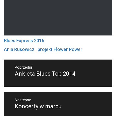
Blues Express 2016
Ania Rusowicz i projekt Flower Power
Nawigacja
wpisu
Poprzedni
Poprzedni
Ankieta Blues Top 2014
wpis:
Następne
Następny
Koncerty w marcu
post: