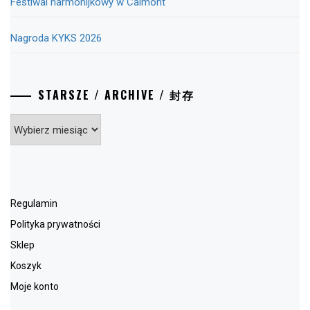
Festiwal harmonijkowy w Calmont
Nagroda KYKS 2026
STARSZE / ARCHIVE / 封存
Starsze
/
Archive
/
封
存
Regulamin
Polityka prywatności
Sklep
Koszyk
Moje konto