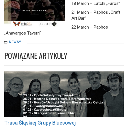
18 March – Latchi „Faros”
21 March – Paphos „Craft
Art Bar”
22 March – Paphos
„Anavargos Tavern”
NEWSY
POWIĄZANE ARTYKUŁY
Trasa Śląskiej Grupy Bluesowej