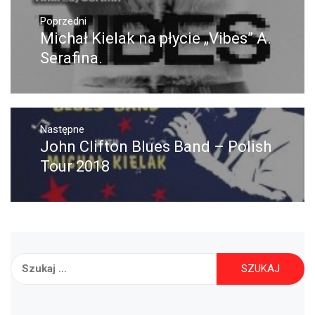
Nawigacja
wpisu
Poprzedni
Poprzedni
Michał Kielak na płycie „Vibes” A.
wpis:
Serafina.
Następne
Następny
John Clifton Blues Band – Polish
post:
Tour 2018
Szukaj: