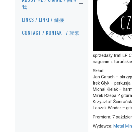
我
LINKS / LINKI / 鏈接
CONTACT / KONTAKT / 聯繫
sprzedaży trafi LP
nagranie z toruński
Skład:
Jan Gałach – skrzy
Irek Głyk – perkusja
Michał Kielak – harm
Mirek Rzepa ? gitar
Krzysztof Ścierańsk
Leszek Winder – git
Premiera: 7 październ
Wydawca:
Metal Mi