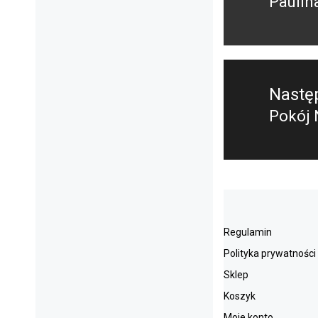
Paulin
Poprz
wpis:
Nastę
Pokój
Nastę
post:
Regulamin
Polityka prywatności
Sklep
Koszyk
Moje konto