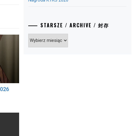
Nagroda KYKS 2026
STARSZE / ARCHIVE / 封存
Starsze
/
Archive
/
封
存
2026