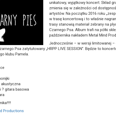
unikatowy, wyjątkowy koncert. Skład gr
zmienia się w zależności od dostępnoś
artystów. Na początku 2016 roku „zespó
w trasę koncertową i to właśnie nagrani
trasy stanowią materiał zebrany na pły
Czarnego Psa. Album trafi na półki skl
października nakładem Metal Mind Prod
Jednocześnie – w wersji limitowanej –
 Czarnego Psa zatytułowany „HRPP LIVE SESSION”. Będzie to koncer
ego klubu Pamela.
pce
onijki
a akustyczna
i ? gitara basowa
ara
ika!!!!
nd Productions