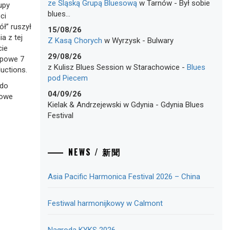
ze Śląską Grupą Bluesową
w
Tarnów
-
Był sobie
upy
blues…
ci
ł” ruszył
15/08/26
a z tej
Z Kasą Chorych
w
Wyrzysk
-
Bulwary
cie
29/08/26
epowe 7
z Kulisz Blues Session
w
Starachowice
-
Blues
uctions.
pod Piecem
 do
04/09/26
towe
Kielak & Andrzejewski
w
Gdynia
-
Gdynia Blues
Festival
NEWS / 新聞
Asia Pacific Harmonica Festival 2026 – China
Festiwal harmonijkowy w Calmont