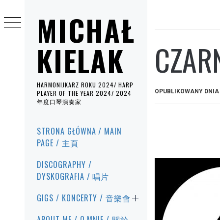
Przejdź
MICHAŁ
do
treści
CZARN
KIELAK
HARMONIJKARZ ROKU 2024/ HARP
OPUBLIKOWANY DNI
PLAYER OF THE YEAR 2024/ 2024
年度口琴演奏家
Menu
STRONA GŁÓWNA / MAIN
główne
PAGE / 主頁
DISCOGRAPHY /
DYSKOGRAFIA / 唱片
GIGS / KONCERTY / 音樂會
ABOUT ME / O MNIE / 關於