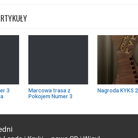
ARTYKUŁY
er 3
Marcowa trasa z
Nagroda KYKS 
na
Pokojem Numer 3
edni