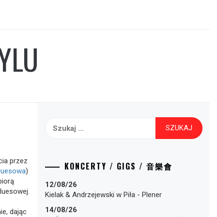
NYLU
Szukaj:
cia przez
KONCERTY / GIGS / 音樂會
Bluesowa
)
biorą
12/08/26
bluesowej.
Kielak & Andrzejewski
w
Piła
-
Plener
14/08/26
ie, dając