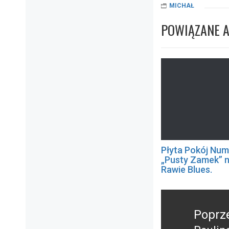
MICHAŁ
POWIĄZANE 
Płyta Pokój Num
„Pusty Zamek” 
Rawie Blues.
Nawigacja
wpisu
Poprz