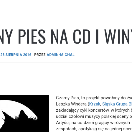
Y PIES NA CD I WI
A
28 SIERPNIA 2016
PRZEZ
ADMIN-MICHAL
Czarny Pies, to projekt powołany do ży
Leszka Windera (
Krzak
,
Śląska Grupa 
zakładający cykl koncertów, w których 
udz
iał czołowi muzycy polskiej sceny 
Artyści, na co dzień grający w różnych
zespołach, spotykają się na jednej scen