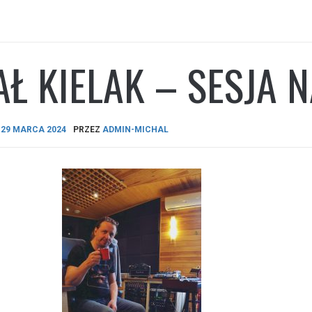
Ł KIELAK – SESJA
A
29 MARCA 2024
PRZEZ
ADMIN-MICHAL