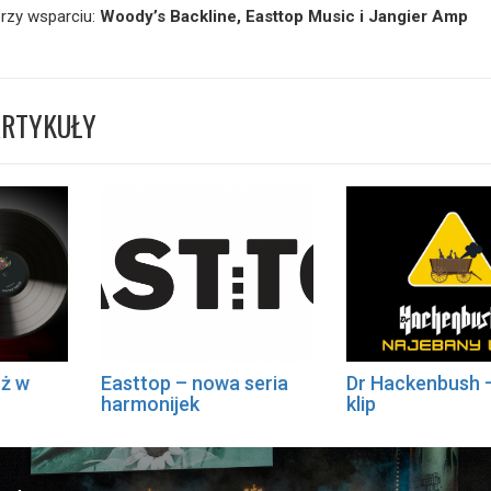
rzy wsparciu:
Woody’s Backline, Easttop Music i Jangier Amp
ARTYKUŁY
uż w
Easttop – nowa seria
Dr Hackenbush 
harmonijek
klip