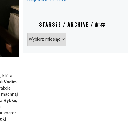
Nagroda KYKS 2026
STARSZE / ARCHIVE / 封存
Starsze
/
Archive
/
封
存
p
, która
li
Vadim
rakcie
e machnął
sz Rybka
,
a
a
zagrał
ecki
–