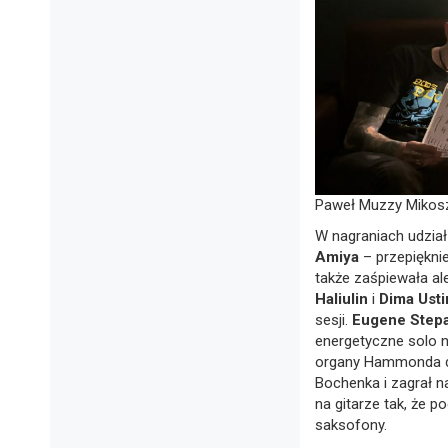
Paweł Muzzy Mikosz 
W nagraniach udział
Amiya
– przepięknie
także zaśpiewała al
Haliulin
i
Dima Ust
sesji.
Eugene Step
energetyczne solo n
organy Hammonda 
Bochenka i zagrał n
na gitarze tak, że 
saksofony.