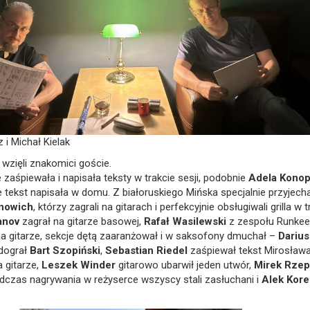
i Michał Kielak
 wzięli znakomici goście.
 zaśpiewała i napisała teksty w trakcie sesji, podobnie
Adela Kono
e tekst napisała w domu. Z białoruskiego Mińska specjalnie przyjecha
inowich
, którzy zagrali na gitarach i perfekcyjnie obsługiwali grilla w t
anov
zagrał na gitarze basowej,
Rafał Wasilewski
z zespołu Runke
a gitarze, sekcje dętą zaaranżował i w saksofony dmuchał –
Dariu
dograł
Bart Szopiński
,
Sebastian Riedel
zaśpiewał tekst Mirosław
a gitarze,
Leszek Winder
gitarowo ubarwił jeden utwór,
Mirek Rzep
podczas nagrywania w reżyserce wszyscy stali zasłuchani i
Alek Kor