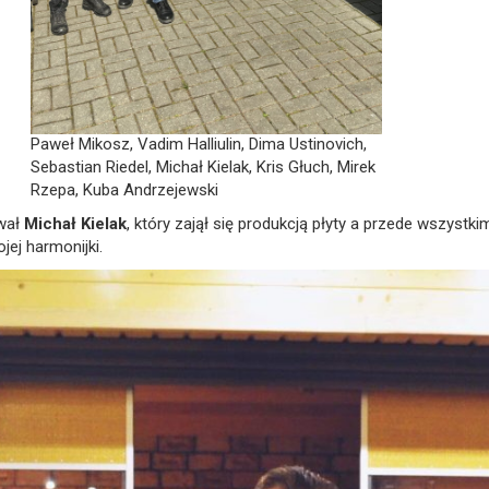
Paweł Mikosz, Vadim Halliulin, Dima Ustinovich,
Sebastian Riedel, Michał Kielak, Kris Głuch, Mirek
Rzepa, Kuba Andrzejewski
wał
Michał Kielak
, który zajął się produkcją płyty a przede wszystki
ej harmonijki.