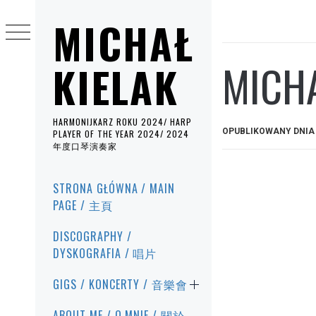
Przejdź
MICHAŁ
do
treści
MICHA
KIELAK
HARMONIJKARZ ROKU 2024/ HARP
OPUBLIKOWANY DNI
PLAYER OF THE YEAR 2024/ 2024
年度口琴演奏家
Menu
STRONA GŁÓWNA / MAIN
główne
PAGE / 主頁
DISCOGRAPHY /
DYSKOGRAFIA / 唱片
GIGS / KONCERTY / 音樂會
ABOUT ME / O MNIE / 關於