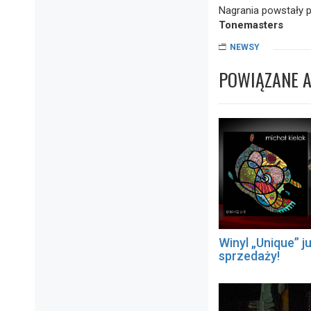
Nagrania powstały p
Tonemasters
NEWSY
POWIĄZANE 
Winyl „Unique” j
sprzedaży!
Nawigacja