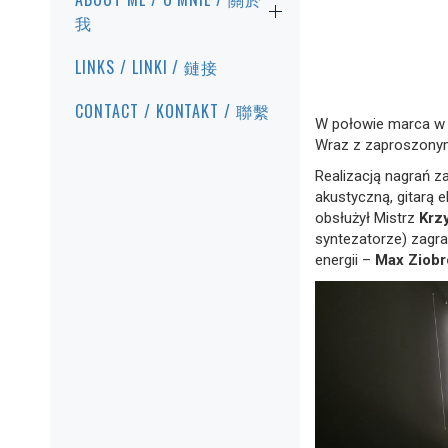
我
LINKS / LINKI / 鏈接
CONTACT / KONTAKT / 聯繫
W połowie marca w
Wraz z zaproszonym
Realizacją nagrań za
akustyczną, gitarą 
obsłużył Mistrz
Krz
syntezatorze) zagr
energii –
Max Ziobr