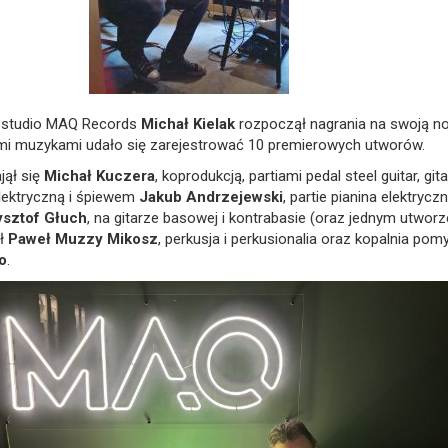
 studio MAQ Records
Michał Kielak
rozpoczął nagrania na swoją no
i muzykami udało się zarejestrować 10 premierowych utworów.
jął się
Michał Kuczera
, koprodukcją, partiami pedal steel guitar, git
elektryczną i śpiewem
Jakub Andrzejewski
, partie pianina elektrycz
ysztof Głuch
, na gitarze basowej i kontrabasie (oraz jednym utworz
ał
Paweł Muzzy Mikosz
, perkusja i perkusionalia oraz kopalnia pom
o
.