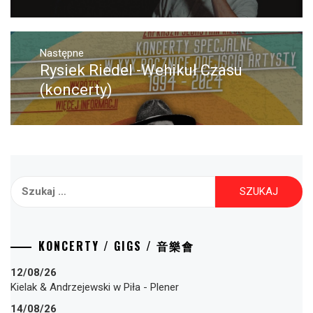
Następne
Następny
Rysiek Riedel -Wehikuł Czasu
post:
(koncerty)
Szukaj:
KONCERTY / GIGS / 音樂會
12/08/26
Kielak & Andrzejewski
w
Piła
-
Plener
14/08/26