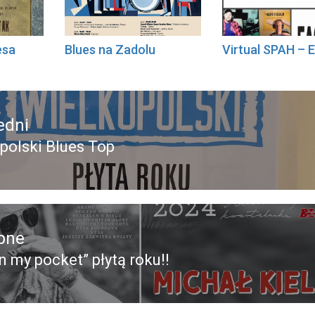
esa
Blues na Zadolu
Virtual SPAH – 
edni
polski Blues Top
edni
pne
n my pocket” płytą roku!!
pny