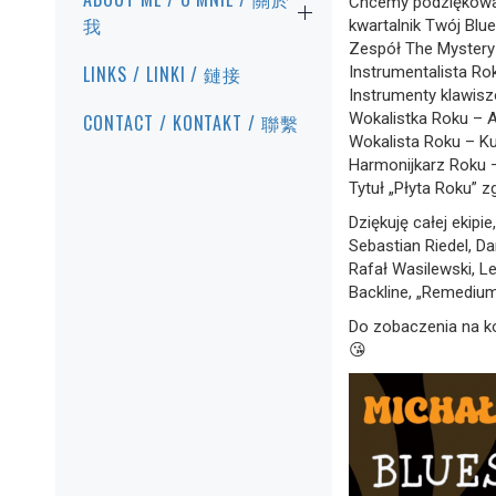
Chcemy podziękować
我
kwartalnik Twój Blue
Zespół The Mystery 
LINKS / LINKI / 鏈接
Instrumentalista Ro
Instrumenty klawisz
Wokalistka Roku – 
CONTACT / KONTAKT / 聯繫
Wokalista Roku – K
Harmonijkarz Roku –
Tytuł „Płyta Roku” z
Dziękuję całej ekipie
Sebastian Riedel, Da
Rafał Wasilewski, L
Backline, „Remedium
Do zobaczenia na k
😘