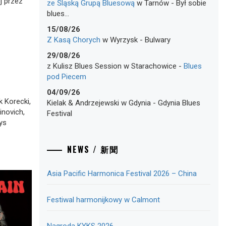
j przez
ze Śląską Grupą Bluesową
w
Tarnów
-
Był sobie
blues…
15/08/26
Z Kasą Chorych
w
Wyrzysk
-
Bulwary
29/08/26
z Kulisz Blues Session
w
Starachowice
-
Blues
pod Piecem
04/09/26
ek Korecki,
Kielak & Andrzejewski
w
Gdynia
-
Gdynia Blues
inovich,
Festival
ys
NEWS / 新聞
Asia Pacific Harmonica Festival 2026 – China
Festiwal harmonijkowy w Calmont