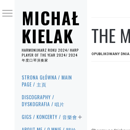
Przejdź
MICHAŁ
do
treści
THE M
KIELAK
HARMONIJKARZ ROKU 2024/ HARP
OPUBLIKOWANY DNI
PLAYER OF THE YEAR 2024/ 2024
年度口琴演奏家
Menu
STRONA GŁÓWNA / MAIN
główne
PAGE / 主頁
DISCOGRAPHY /
DYSKOGRAFIA / 唱片
GIGS / KONCERTY / 音樂會
ABOUT ME / O MNIE / 關於