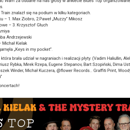
 Wam za oddane na nas głosy w ankiecie Blues Top organizowane
s.
Train znalazł się na podium w kilku kategoriach.
ku – 1. Max Ziobro, 2.Paweł „Muzzy” Mikosz
owe – 3. Krzysztof Głuch
Amiya
uba Andrzejewski
 Michał Kielak
garnęła „Keys in my pocket”.
, która brała udział w nagraniach i realizacji płyty. (Vadim Haliullin, Al
riusz Rybka, Mirek Rzepa, Eugene Stepanov, Bart Szopiński, Dima Ust
eszek Winder, Michał Kuczera, @flower Records… Graffiti Print, Wood
”
oncertach!