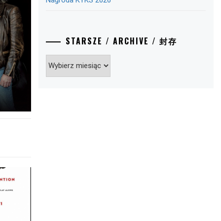
Nagroda KYKS 2026
STARSZE / ARCHIVE / 封存
Starsze
/
Archive
/
封
存