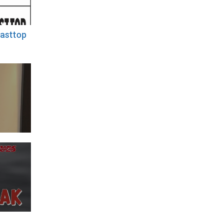
Easttop