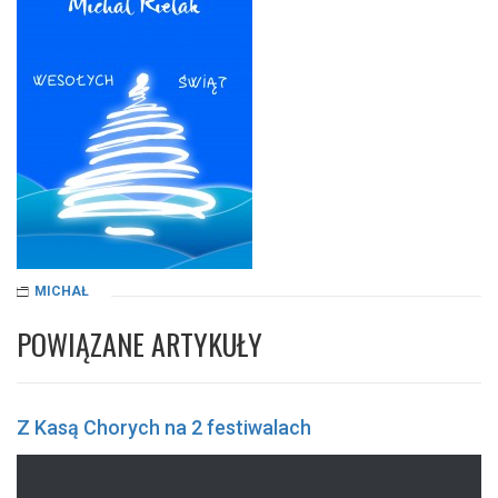
MICHAŁ
POWIĄZANE ARTYKUŁY
Z Kasą Chorych na 2 festiwalach