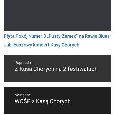
Płyta Pokój Numer 3 „Pusty Zamek” na Rawie Blues.
Jubileuszowy koncert Kasy Chorych
Nawigacja
wpisu
Poprzedni
Poprzedni
Z Kasą Chorych na 2 festiwalach
wpis:
Następne
Następny
WOŚP z Kasą Chorych
post: