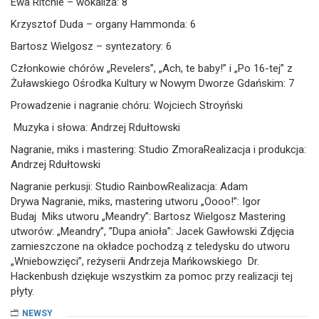
Ewa Ritchie – wokaliza: 8
Krzysztof Duda – organy Hammonda: 6
Bartosz Wielgosz – syntezatory: 6
Członkowie chórów „Revelers”, „Ach, te baby!” i „Po 16-tej” z
Żuławskiego Ośrodka Kultury w Nowym Dworze Gdańskim: 7
Prowadzenie i nagranie chóru: Wojciech Stroyński
Muzyka i słowa: Andrzej Rdułtowski
Nagranie, miks i mastering: Studio ZmoraRealizacja i produkcja:
Andrzej Rdułtowski
Nagranie perkusji: Studio RainbowRealizacja: Adam
Drywa Nagranie, miks, mastering utworu „Oooo!”: Igor
Budaj Miks utworu „Meandry”: Bartosz Wielgosz Mastering
utworów: „Meandry”, ”Dupa anioła”: Jacek Gawłowski Zdjęcia
zamieszczone na okładce pochodzą z teledysku do utworu
„Wniebowzięci”, reżyserii Andrzeja Mańkowskiego Dr.
Hackenbush dziękuje wszystkim za pomoc przy realizacji tej
płyty.
NEWSY