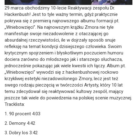
29 marca obchodzimy 10-lecie Reaktywacji zespołu Dr.
Hackenbush! Jest to tyle ważny termin, gdyż praktycznie
pokrywa się z premierą najnowszego albumu formacji pt.
„Wniebowzięci”. Na najnowszym krążku Zmora nie tyle
manifestuje swoje niezadowolenie z otaczającej go
absurdalnej rzeczywistości, ile w dojrzały sposób snuje
refleksję na temat kondycji dzisiejszego człowieka. Swoim
krytycznym spojrzeniem i błyskotliwym poczuciem humoru
dociera zarówno do młodszego jak i starszego słuchacza,
jednocześnie pokazując jak wiele kwestii ich łączy. Album pt.
„Wniebowzięci” wywodzi się z hackenbushowej rockowo
krzykliwej estetyki niezadowolonego Zmory, lecz jest też
swego rodzaju pieczęcią w twórczości Artysty, który 10 lat
temu zdecydował się reaktywować kultowy zespół, mający
jeszcze tak wiele do powiedzenia na polskiej scenie muzycznej.
Tracklista:
1. 90 procent 4:03
2. Demony 4:42
3. Dobry los 3:42