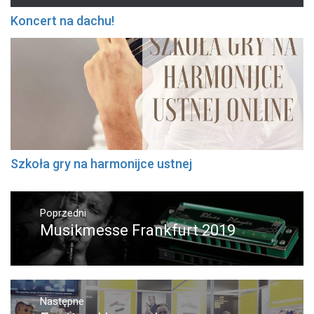
Koncert na dachu!
Szkoła gry na harmonijce ustnej
Nawigacja
wpisu
Poprzedni
Poprzedni
Musikmesse Frankfurt 2019
wpis:
Następne