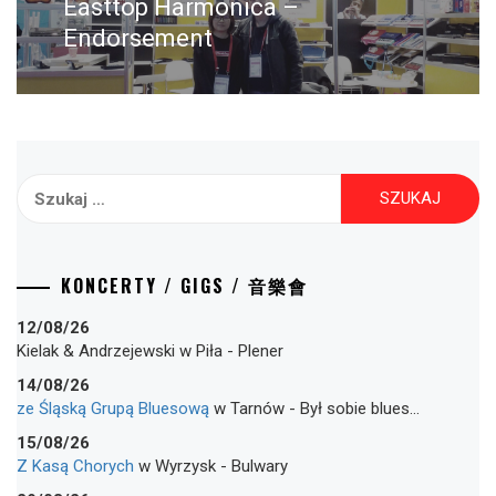
Następny
Easttop Harmonica –
post:
Endorsement
Szukaj:
KONCERTY / GIGS / 音樂會
12/08/26
Kielak & Andrzejewski
w
Piła
-
Plener
14/08/26
ze Śląską Grupą Bluesową
w
Tarnów
-
Był sobie blues…
15/08/26
Z Kasą Chorych
w
Wyrzysk
-
Bulwary