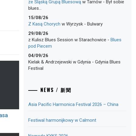
ze Śląską Grupą Bluesową
w
Tarnów
-
Był sobie
blues…
15/08/26
Z Kasą Chorych
w
Wyrzysk
-
Bulwary
29/08/26
z Kulisz Blues Session
w
Starachowice
-
Blues
pod Piecem
04/09/26
Kielak & Andrzejewski
w
Gdynia
-
Gdynia Blues
Festival
NEWS / 新聞
Asia Pacific Harmonica Festival 2026 – China
rasa
Festiwal harmonijkowy w Calmont