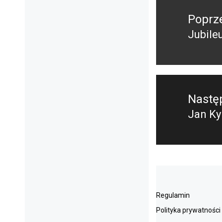
Nawigacja
wpisu
Poprz
Jubile
Poprz
wpis:
Nastę
Jan Ky
Nastę
post:
Regulamin
Polityka prywatności