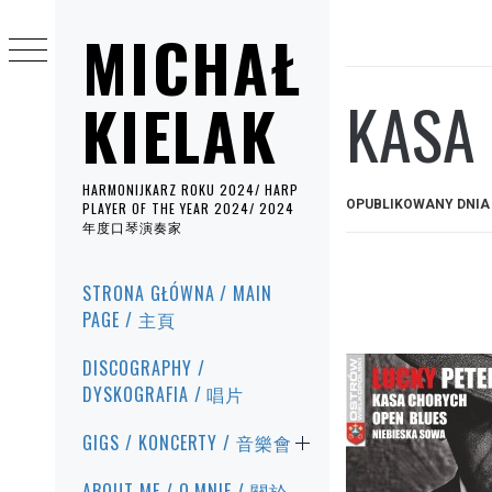
Przejdź
MICHAŁ
do
treści
KASA 
KIELAK
HARMONIJKARZ ROKU 2024/ HARP
OPUBLIKOWANY DNI
PLAYER OF THE YEAR 2024/ 2024
年度口琴演奏家
Menu
STRONA GŁÓWNA / MAIN
główne
PAGE / 主頁
DISCOGRAPHY /
DYSKOGRAFIA / 唱片
GIGS / KONCERTY / 音樂會
ABOUT ME / O MNIE / 關於