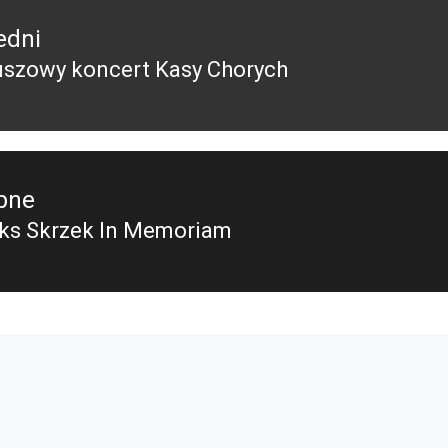
edni
uszowy koncert Kasy Chorych
edni
pne
ks Skrzek In Memoriam
pny