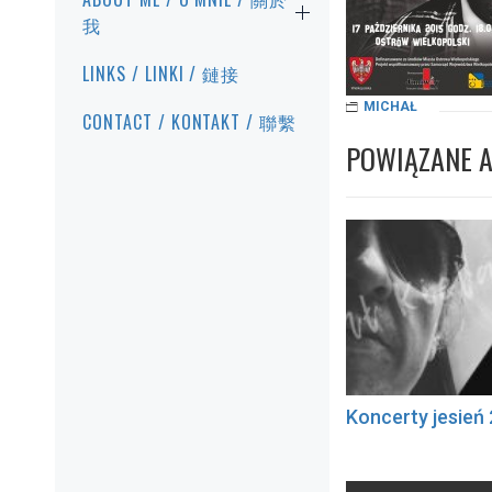
我
LINKS / LINKI / 鏈接
MICHAŁ
CONTACT / KONTAKT / 聯繫
POWIĄZANE 
Koncerty jesień