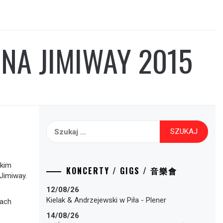
NA JIMIWAY 2015
Szukaj:
skim
KONCERTY / GIGS / 音樂會
Jimiway.
12/08/26
Kielak & Andrzejewski
w
Piła
-
Plener
nach
14/08/26