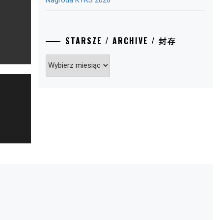
Nagroda KYKS 2026
STARSZE / ARCHIVE / 封存
Starsze
/
Archive
/
封
存