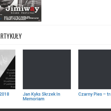
ARTYKUŁY
 2018
Jan Kyks Skrzek In
Czarny Pies – t
Memoriam