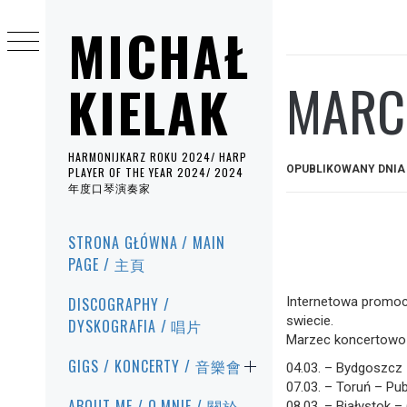
Przejdź
MICHAŁ
do
treści
MARC
KIELAK
HARMONIJKARZ ROKU 2024/ HARP
OPUBLIKOWANY DNI
PLAYER OF THE YEAR 2024/ 2024
年度口琴演奏家
Menu
STRONA GŁÓWNA / MAIN
główne
PAGE / 主頁
DISCOGRAPHY /
Internetowa promocj
swiecie.
DYSKOGRAFIA / 唱片
Marzec koncertowo 
GIGS / KONCERTY / 音樂會
04.03. – Bydgoszcz 
07.03. – Toruń – Pu
ABOUT ME / O MNIE / 關於
08.03. – Białystok –