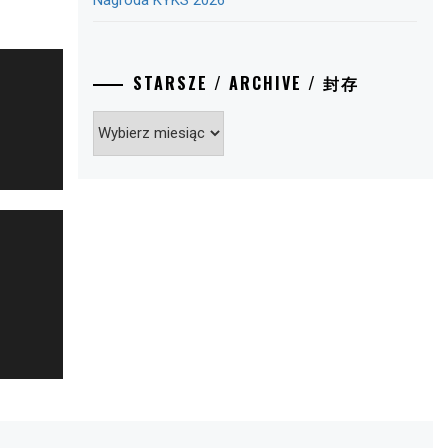
Nagroda KYKS 2026
STARSZE / ARCHIVE / 封存
Starsze
/
Archive
/
封
存