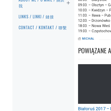
我
09.03. – Olsztyn – G
10.03. – Kwidzyn – P
11.03. – Iława – Pu
LINKS / LINKI / 鏈接
12.03. – Drzonówko 
18.03. – Nowa Wieś
CONTACT / KONTAKT / 聯繫
19.03. – Częstochow
MICHAŁ
POWIĄZANE 
Białoruś 2017 –