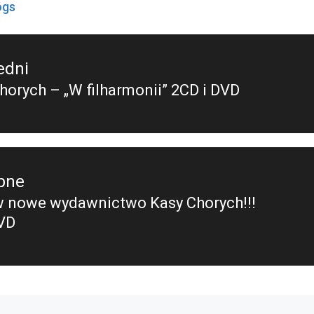
ogs
edni
horych – „W filharmonii” 2CD i DVD
edni
pne
nowe wydawnictwo Kasy Chorych!!!
pny
VD