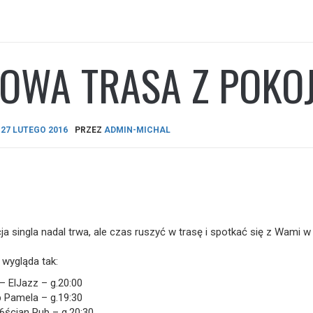
OWA TRASA Z POKO
A
27 LUTEGO 2016
PRZEZ
ADMIN-MICHAL
a singla nadal trwa, ale czas ruszyć w trasę i spotkać się z Wami w
wygląda tak:
– ElJazz – g.20:00
b Pamela – g.19:30
 6ścian Pub – g.20:30