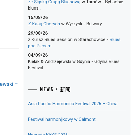
ze Śląską Grupą Bluesową
w
Tarnów
-
Był sobie
blues…
15/08/26
Z Kasą Chorych
w
Wyrzysk
-
Bulwary
29/08/26
z Kulisz Blues Session
w
Starachowice
-
Blues
pod Piecem
04/09/26
Kielak & Andrzejewski
w
Gdynia
-
Gdynia Blues
Festival
jewski –
NEWS / 新聞
Asia Pacific Harmonica Festival 2026 – China
Festiwal harmonijkowy w Calmont