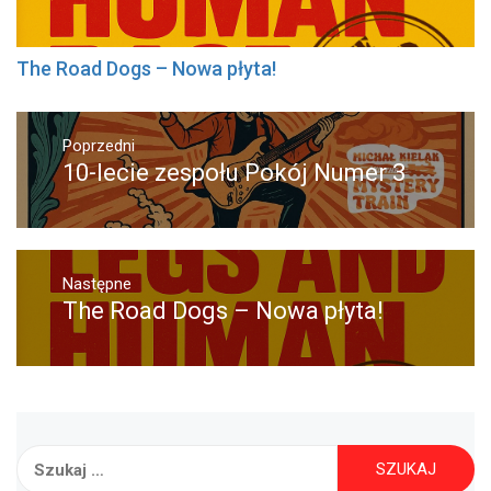
The Road Dogs – Nowa płyta!
Nawigacja
wpisu
Poprzedni
Poprzedni
10-lecie zespołu Pokój Numer 3
wpis:
Następne
Następny
The Road Dogs – Nowa płyta!
post:
Szukaj: