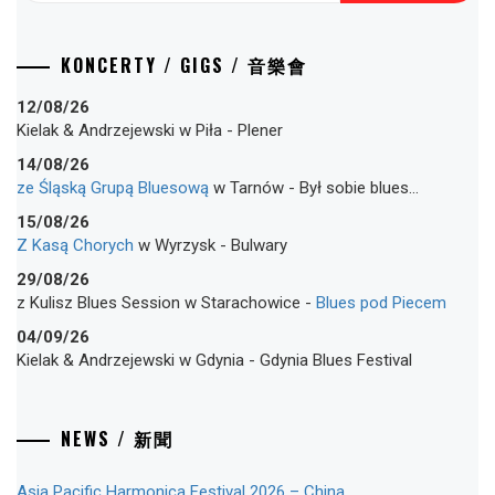
KONCERTY / GIGS / 音樂會
12/08/26
Kielak & Andrzejewski
w
Piła
-
Plener
14/08/26
ze Śląską Grupą Bluesową
w
Tarnów
-
Był sobie blues…
15/08/26
Z Kasą Chorych
w
Wyrzysk
-
Bulwary
29/08/26
z Kulisz Blues Session
w
Starachowice
-
Blues pod Piecem
04/09/26
Kielak & Andrzejewski
w
Gdynia
-
Gdynia Blues Festival
NEWS / 新聞
Asia Pacific Harmonica Festival 2026 – China