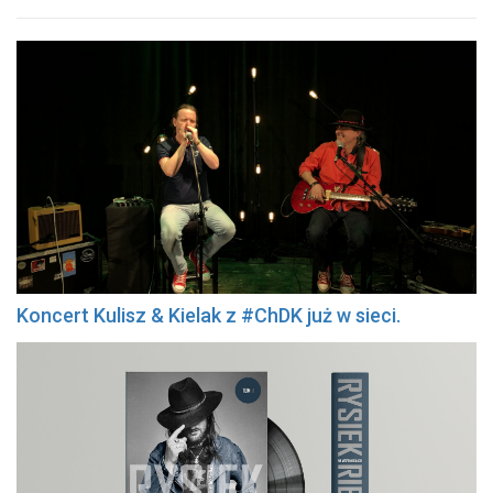
Koncert Kulisz & Kielak z #ChDK już w sieci.