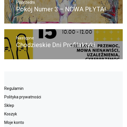
wpisu
Poprzedni
Poprzedni
Pokój Numer 3 – NOWA PŁYTA!
wpis:
Następne
Następny
Chodzieskie Dni Profilaktyki
post:
Regulamin
Polityka prywatności
Sklep
Koszyk
Moje konto